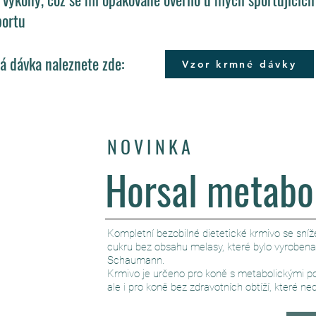
portu
á dávka naleznete zde:
Vzor krmné dávky
NOVINKA
Horsal metabo
Kompletní bezobilné dietetické krmivo se sn
cukru bez obsahu melasy, které bylo vyrobena
Schaumann.
Krmivo je určeno pro koně s metabolickými p
ale i pro koně bez zdravotních obtíží, které n