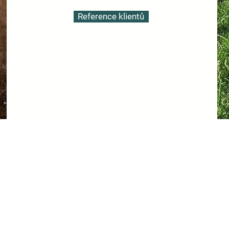
Reference klientů
edujte můj instagram, kam pravide
ávám
#anna_s_nutrition