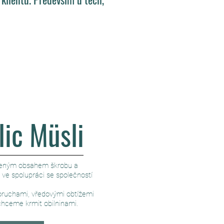
lic Müsli
íženým obsahem škrobu a
 ve spolupráci se společností
oruchami, vředovými obtížemi
echceme krmit obilninami.