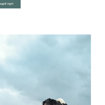
upit nyní
Nabídku služeb a postup
při sestavovaní krmné
dávky naleznete zde
Služby a ceník