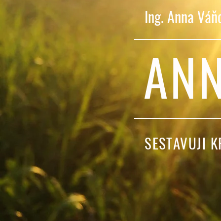
Ing. Anna Váň
ANN
SESTAVUJI 