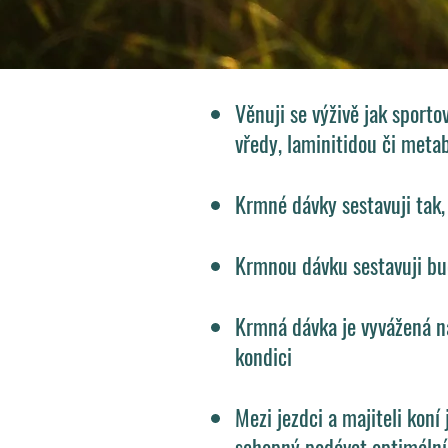
Věnuji se výživě jak sport
vředy, laminitidou či met
Krmné dávky sestavuji tak, 
Krmnou dávku sestavuji buď
Krmná dávka je vyvážená na
kondici
Mezi jezdci a majiteli kon
schopný podávat optimální 