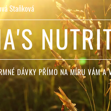
ová Staňková
A'S NUTRI
KRMNÉ DÁVKY PŘÍMO NA MÍRU VÁM A 