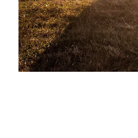
Sl
přid