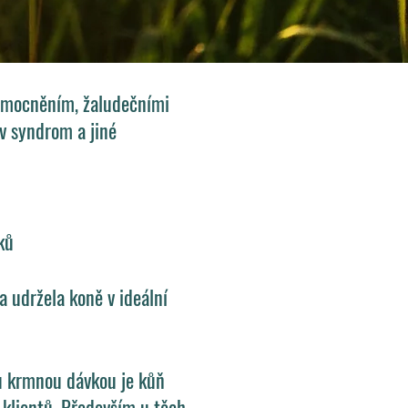
onemocněním, žaludečními
v syndrom a jiné
vků
 udržela koně v ideální
ou krmnou dávkou je kůň
klientů. Především u těch,