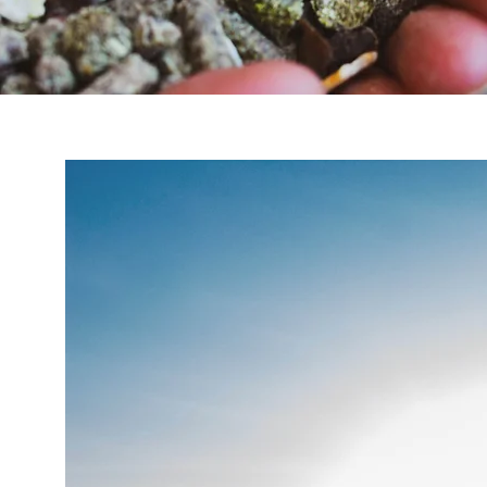
O mně
Proč se věnuji výživě?