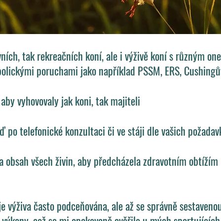
ovních, tak rekreačních koní, ale i výživě koní s různým 
abolickými poruchami jako například PSSM, ERS, Cushingů
aby vyhovovaly jak koni, tak majiteli
 po telefonické konzultaci či ve stáji dle vašich požada
 obsah všech živin, aby předcházela zdravotním obtížím a
í je výživa často podceňována, ale až se správně sestaven
výkony, což se mi opakovaně ověřilo u mých sportujících 