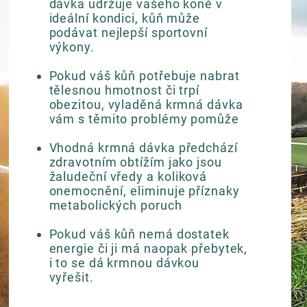
dávka udržuje vašeho koně v
ideální kondici, kůň může
podávat nejlepší sportovní
výkony.
Pokud váš kůň potřebuje nabrat
tělesnou hmotnost či trpí
obezitou, vyladěná krmná dávka
vám s těmito problémy pomůže
Vhodná krmná dávka předchází
zdravotním obtížím jako jsou
žaludeční vředy a
koliková
onemocnění, eliminuje příznaky
metabolických poruch
Pokud váš kůň nemá dostatek
energie či ji má naopak přebytek,
i to se dá krmnou dávkou
vyřešit.